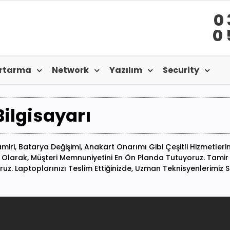
0 
0 
urtarma
Network
Yazılım
Security
Bilgisayarı
miri, Batarya Değişimi, Anakart Onarımı Gibi Çeşitli Hizmetleri
ri Olarak, Müşteri Memnuniyetini En Ön Planda Tutuyoruz. Tamir
oruz. Laptoplarınızı Teslim Ettiğinizde, Uzman Teknisyenlerimiz