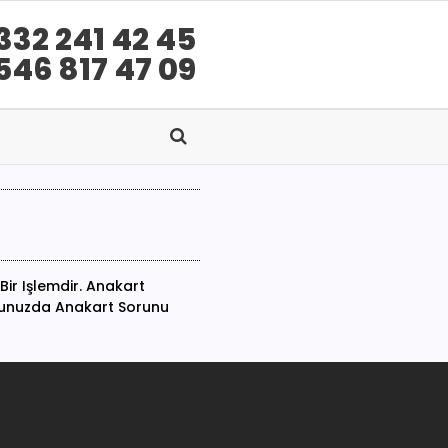
332 241 42 45
546 817 47 09
ir Işlemdir. Anakart
opunuzda Anakart Sorunu