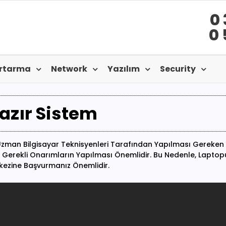
0 
0 
urtarma
Network
Yazılım
Security
azır Sistem
Uzman Bilgisayar Teknisyenleri Tarafından Yapılması Gereken B
 Ve Gerekli Onarımların Yapılması Önemlidir. Bu Nedenle, Lapt
kezine Başvurmanız Önemlidir.