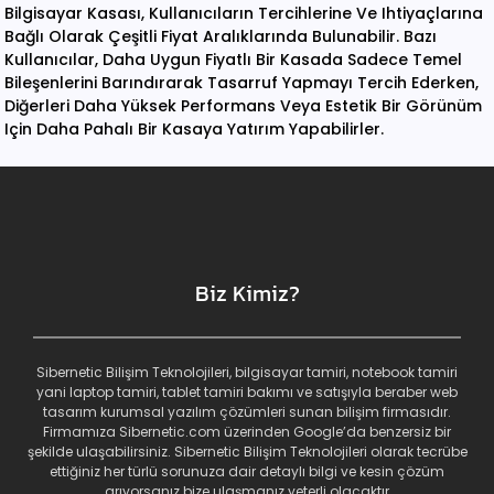
Bilgisayar Kasası, Kullanıcıların Tercihlerine Ve Ihtiyaçlarına
Bağlı Olarak Çeşitli Fiyat Aralıklarında Bulunabilir. Bazı
Kullanıcılar, Daha Uygun Fiyatlı Bir Kasada Sadece Temel
Bileşenlerini Barındırarak Tasarruf Yapmayı Tercih Ederken,
Diğerleri Daha Yüksek Performans Veya Estetik Bir Görünüm
Için Daha Pahalı Bir Kasaya Yatırım Yapabilirler.
Biz Kimiz?
Sibernetic Bilişim Teknolojileri, bilgisayar tamiri, notebook tamiri
yani laptop tamiri, tablet tamiri bakımı ve satışıyla beraber web
tasarım kurumsal yazılım çözümleri sunan bilişim firmasıdır.
Firmamıza Sibernetic.com üzerinden Google’da benzersiz bir
şekilde ulaşabilirsiniz. Sibernetic Bilişim Teknolojileri olarak tecrübe
ettiğiniz her türlü sorunuza dair detaylı bilgi ve kesin çözüm
arıyorsanız bize ulaşmanız yeterli olacaktır