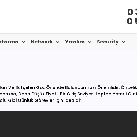
0 
0 
urtarma
Network
Yazılım
Security
iyaçları Ve Bütçeleri Göz Önünde Bulundurması Önemlidir. Önceli
caksa, Daha Düşük Fiyatlı Bir Giriş Seviyesi Laptop Yeterli Olab
lü Gibi Günlük Görevler Için Idealdir.