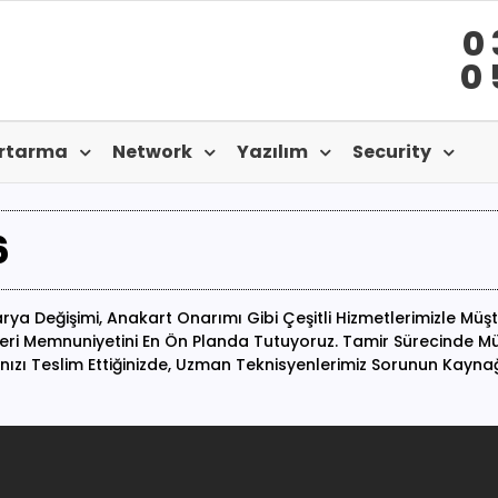
0 
0 
urtarma
Network
Yazılım
Security
6
rya Değişimi, Anakart Onarımı Gibi Çeşitli Hizmetlerimizle Müşt
teri Memnuniyetini En Ön Planda Tutuyoruz. Tamir Sürecinde Müşte
nızı Teslim Ettiğinizde, Uzman Teknisyenlerimiz Sorunun Kayna