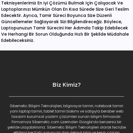
Teknisyenlerimiz En Iyi Çözümü Bulmak Için Çalışacak Ve
Laptoplarınızı Mümkün Olan En Kısa Sürede Size Geri Teslim
Edecektir. Ayrıca, Tamir Süreci Boyunca Size Düzenli
Güncellemeler Sağlayarak Sizi Bilgilendireceğiz. Böylece,
Laptopunuzun Tamir Sürecini Her Adımda Takip Edebilecek
Ve Herhangi Bir Sorun Olduğunda Hızlı Bir Şekilde Müdahale
Edebileceksiniz.
Biz Kimiz?
Sibernetic Bilişim Teknolojileri, bilgisayar tamiri, notebook tamiri
yani laptop tamiri, tablet tamiri bakımı ve satışıyla beraber web
tasarım kurumsal yazılım çözümleri sunan bilişim firmasıdır.
Firmamıza Sibernetic.com üzerinden Google’da benzersiz bir
şekilde ulaşabilirsiniz. Sibernetic Bilişim Teknolojileri olarak tecrübe
ettiğiniz her türlü sorunuza dair detaylı bilgi ve kesin çözüm