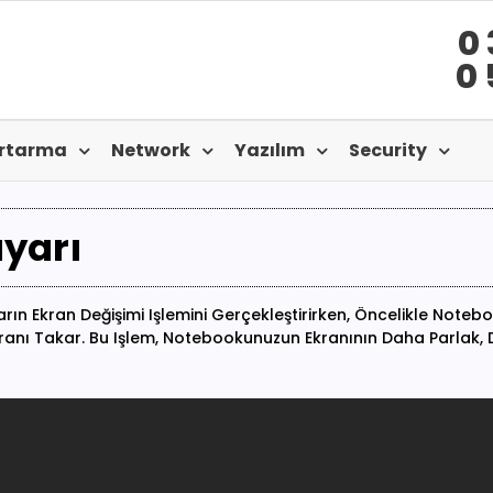
0 
0 
urtarma
Network
Yazılım
Security
ayarı
rın Ekran Değişimi Işlemini Gerçekleştirirken, Öncelikle Not
 Ekranı Takar. Bu Işlem, Notebookunuzun Ekranının Daha Parlak