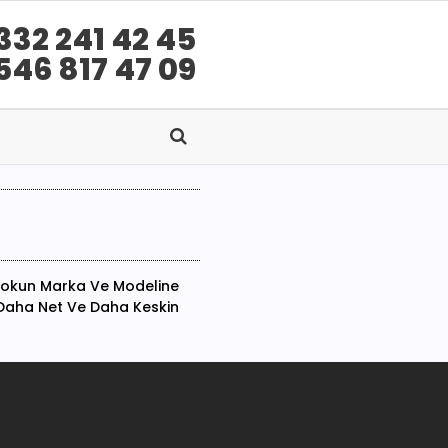
332 241 42 45
546 817 47 09
ebookun Marka Ve Modeline
, Daha Net Ve Daha Keskin