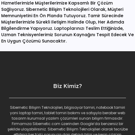
Hizmetlerimizle Müşterilerimize Kapsamlı Bir Çözüm
Sağlıyoruz. Sibernetic Bilişim Teknolojileri Olarak, Müşteri
Memnuniyetini En Ön Planda Tutuyoruz. Tamir Sürecinde
Müşterilerimizle Sürekli Iletişim Halinde Olup, Her Adımda
Bilgilendirme Yapıyoruz. Laptoplarınızı Teslim Ettiğinizde,
Uzman Teknisyenlerimiz Sorunun Kaynağını Tespit Edecek Ve
En Uygun Çözümü Sunacaktır.
Biz Kimiz?
Sibernetic Bilişim Teknolojileri, bilgisayar tamiri, notebook tamiri
yani laptop tamiri, tablet tamiri bakımı ve satışıyla beraber web
tasarım kurumsal yazılım çözümleri sunan bilişim firmasıdır.
Firmamıza Sibernetic.com üzerinden Google’da benzersiz bir
şekilde ulaşabilirsiniz. Sibernetic Bilişim Teknolojileri olarak tecrübe
ettiğiniz her türlü sorunuza dair detaylı bilgi ve kesin çözüm