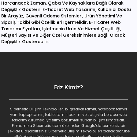
Harcanacak Zaman, Çaba Ve Kaynaklara Bağlı Olarak
Değişiklik Gösterir. E-Ticaret Web Tasarımı, Kullanıcı Dostu
Bir Arayüz, Güvenli Ödeme Sistemleri, Ürün Yönetimi Ve
Sipariş Takibi Gibi Özellikleri Içermelidir. E-Ticaret Web
Tasarımı Fiyatları, Işletmenin Ürün Ve Hizmet Çeşitliliği,
Müşteri Sayısı Ve Diğer Özel Gereksinimlere Bağlı Olarak
Değişiklik Gösterebilir.
Biz Kimiz?
Sibernetic Bilişim Teknolojileri, bilgisayar tamiri, notebook tamiri
yani laptop tamiri, tablet tamiri bakımı ve satışıyla beraber web
tasarım kurumsal yazılım çözümleri sunan bilişim firmasıdır.
Firmamıza Sibernetic.com üzerinden Google’da benzersiz bir
şekilde ulaşabilirsiniz. Sibernetic Bilişim Teknolojileri olarak tecrübe
ettiğiniz her türlü sorunuza dair detaylı bilgi ve kesin çözüm