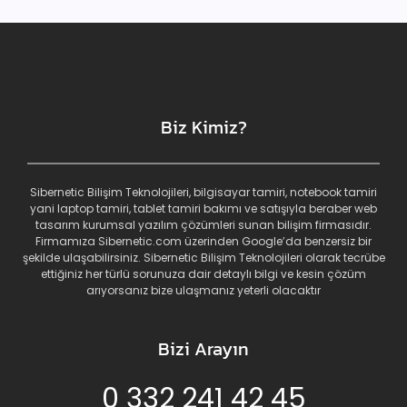
Biz Kimiz?
Sibernetic Bilişim Teknolojileri, bilgisayar tamiri, notebook tamiri
yani laptop tamiri, tablet tamiri bakımı ve satışıyla beraber web
tasarım kurumsal yazılım çözümleri sunan bilişim firmasıdır.
Firmamıza Sibernetic.com üzerinden Google’da benzersiz bir
şekilde ulaşabilirsiniz. Sibernetic Bilişim Teknolojileri olarak tecrübe
ettiğiniz her türlü sorunuza dair detaylı bilgi ve kesin çözüm
arıyorsanız bize ulaşmanız yeterli olacaktır
Bizi Arayın
0 332 241 42 45